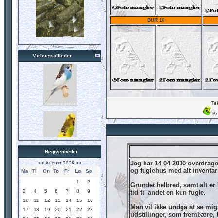
BUR 10
Varietetsbilleder
Tek
Be
Begivenheder
Jeg har 14-04-2010 overdrage
<<
August 2026
>>
og fuglehus med alt inventar 
Ma
Ti
On
To
Fr
Lø
Sø
1
2
Grundet helbred, samt alt er 
3
4
5
6
7
8
9
tid til andet en kun fugle.
10
11
12
13
14
15
16
Man vil ikke undgå at se mig,
17
18
19
20
21
22
23
udstillinger, som frembære, 