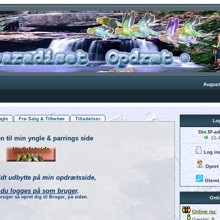
August
ugle
Frø Salg & Tilbehør
Tilladelser
Log
Din IP-ad
 til min yngle & parrings side
10.4
Log in
Opret
uldt udbytte på min opdrætsside,
Glemt
du logges på som bruger
.
bruger så opret dig til Bruger, på siden.
Onli
Online nu:
Gæster:
0