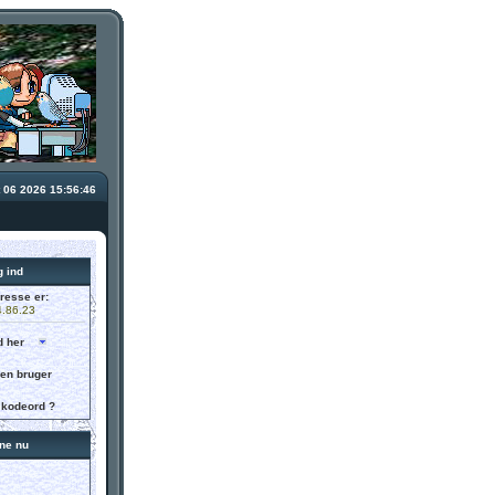
 06 2026 15:56:46
 ind
resse er:
.86.23
d her
 en bruger
 kodeord ?
ne nu