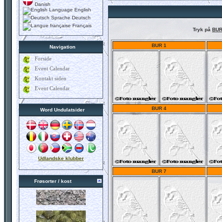
Danish
English
Deutsch
Français
Tryk på
BUR
BUR 1
Navigation
Forside
Event Calendar
Kontakt siden
Event Calendar
BUR 4
Word Undulatsider
Udlandske klubber
BUR 7
Frøsorter / kost