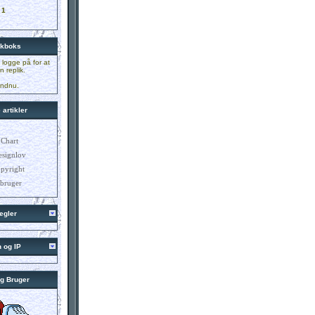
:
1
ikboks
t logge på for at
n replik.
endnu.
 artikler
 Chart
signlov
pyright
 bruger
egler
n og IP
ig Bruger