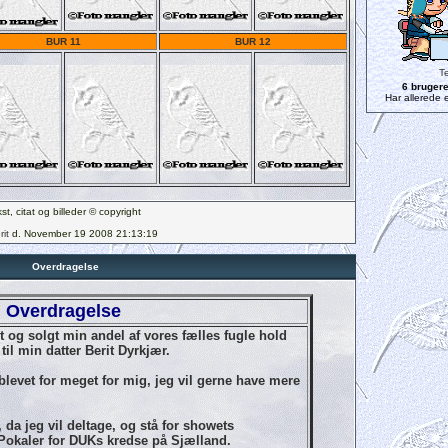
BUR 11
BUR 12
Te
6 bruger
Har allerede e
st, citat og billeder © copyright
rit
d. November 19 2008 21:13:19
Overdragelse
Overdragelse
t og solgt min andel af vores fælles fugle hold
til min datter Berit Dyrkjær.
blevet for meget for mig, jeg vil gerne have mere
 da jeg vil deltage, og stå for showets
Pokaler for DUKs kredse på Sjælland.