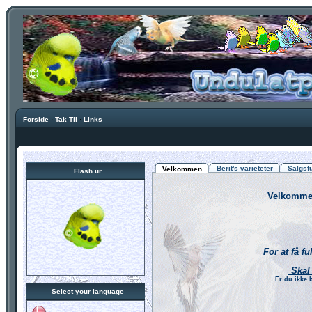
Forside
·
Tak Til
·
Links
Berit's varieteter
Salgsf
Velkommen
Flash ur
Velkommen
For at få f
Skal 
Er du ikke 
Select your language