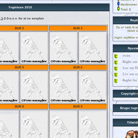
Medlemmer
Ynglebure 2010
Total:
1
 1
-2-3-o.s.v. for at se aveplan
Repl
Du er nødt til a
BUR 2
BUR 3
skrive e
Ingen replikker 
Nyeste
ewire
Regler om
BUR 5
BUR 6
Lov om De
Lov om co
Regler for
Copyright r
BUR 8
BUR 9
Bruger logi
Tilfæld