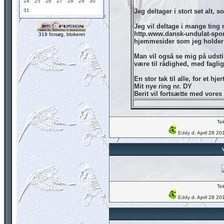
24
25
26
27
28
29
30
31
Jeg deltager i stort set alt, s
Jeg vil deltage i mange tin
http.www.dansk-undulat-spor
319 forsøg, blokeret
hjemmesider som jeg holder
Man vil også se mig på udstill
være til rådighed, med fagli
En stor tak til alle, for et hj
Mit nye ring nr. DY
Berit vil fortsætte med vore
Tek
Eddy
d. April 28 20
Tek
Eddy
d. April 28 20