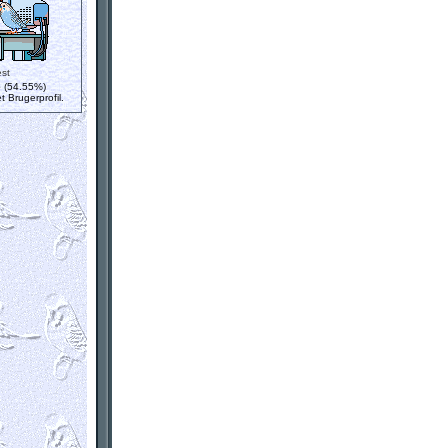
st
e
(54.55%)
t Brugerprofil.