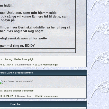
om hidtil.
g med Undulater, samt min hjemmeside
t.dk
så jeg vil kunne få mere tid til dette, samt
 opsyn på.
inger hvor Berit skal udstille, så her vil jeg så
ghed hvis nogle vil mig noget.
erteligt venskab som vil fortsætte
s gammel ring nr. ED.DY
st, citat og billeder © copyright
10 23:37:43 ·
0 Kommentarer
· 15128 Fremvisninger
Vores Dansk Broget stamme
st, citat og billeder © copyright
10 23:24:02 ·
0 Kommentarer
· 15536 Fremvisninger
Fuglehus